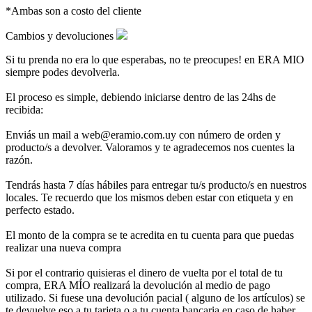
*Ambas son a costo del cliente
Cambios y devoluciones
Si tu prenda no era lo que esperabas, no te preocupes! en ERA MIO
siempre podes devolverla.
El proceso es simple, debiendo iniciarse dentro de las 24hs de
recibida:
Enviás un mail a web@eramio.com.uy con número de orden y
producto/s a devolver. Valoramos y te agradecemos nos cuentes la
razón.
Tendrás hasta 7 días hábiles para entregar tu/s producto/s en nuestros
locales. Te recuerdo que los mismos deben estar con etiqueta y en
perfecto estado.
El monto de la compra se te acredita en tu cuenta para que puedas
realizar una nueva compra
Si por el contrario quisieras el dinero de vuelta por el total de tu
compra, ERA MÍO realizará la devolución al medio de pago
utilizado. Si fuese una devolución pacial ( alguno de los artículos) se
te devuelve eso a tu tarjeta o a tu cuenta bancaria en caso de haber