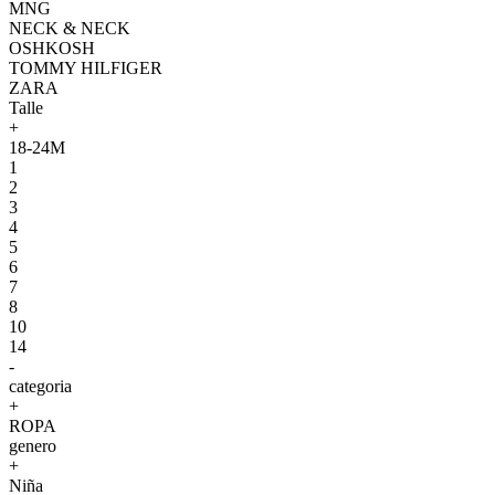
MNG
NECK & NECK
OSHKOSH
TOMMY HILFIGER
ZARA
Talle
+
18-24M
1
2
3
4
5
6
7
8
10
14
-
categoria
+
ROPA
genero
+
Niña