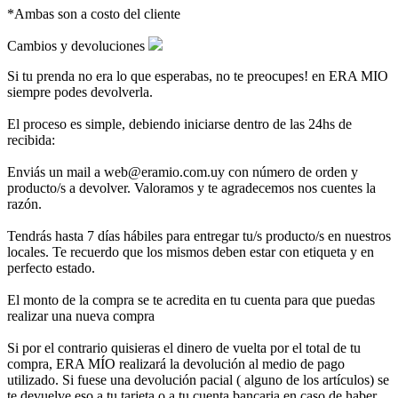
*Ambas son a costo del cliente
Cambios y devoluciones
Si tu prenda no era lo que esperabas, no te preocupes! en ERA MIO
siempre podes devolverla.
El proceso es simple, debiendo iniciarse dentro de las 24hs de
recibida:
Enviás un mail a web@eramio.com.uy con número de orden y
producto/s a devolver. Valoramos y te agradecemos nos cuentes la
razón.
Tendrás hasta 7 días hábiles para entregar tu/s producto/s en nuestros
locales. Te recuerdo que los mismos deben estar con etiqueta y en
perfecto estado.
El monto de la compra se te acredita en tu cuenta para que puedas
realizar una nueva compra
Si por el contrario quisieras el dinero de vuelta por el total de tu
compra, ERA MÍO realizará la devolución al medio de pago
utilizado. Si fuese una devolución pacial ( alguno de los artículos) se
te devuelve eso a tu tarjeta o a tu cuenta bancaria en caso de haber