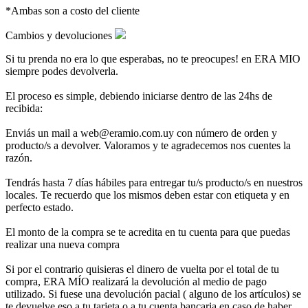
*Ambas son a costo del cliente
Cambios y devoluciones
Si tu prenda no era lo que esperabas, no te preocupes! en ERA MIO
siempre podes devolverla.
El proceso es simple, debiendo iniciarse dentro de las 24hs de
recibida:
Enviás un mail a web@eramio.com.uy con número de orden y
producto/s a devolver. Valoramos y te agradecemos nos cuentes la
razón.
Tendrás hasta 7 días hábiles para entregar tu/s producto/s en nuestros
locales. Te recuerdo que los mismos deben estar con etiqueta y en
perfecto estado.
El monto de la compra se te acredita en tu cuenta para que puedas
realizar una nueva compra
Si por el contrario quisieras el dinero de vuelta por el total de tu
compra, ERA MÍO realizará la devolución al medio de pago
utilizado. Si fuese una devolución pacial ( alguno de los artículos) se
te devuelve eso a tu tarjeta o a tu cuenta bancaria en caso de haber